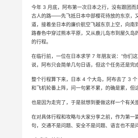
今年 3 月底，阿布第一次日本之行，没有跟团而
古人的路——先飞抵日本中部樱花待放的东京，
道，接着坐日本的廉价航空飞越东京上空，向南
路春色中穿过熊本平原，又从鹿儿岛市到屋久岛
的行程。
在临行前，一位在日本求学 7 年朋友说：“你们
说，阿布只会简单几句日语，但这个任务还是完
整个行程算下来，日本 4 个大岛，阿布去了 3 个
和飞机轮番上阵，问一句累不累，的确是累，但
也是因为走完了，于是就想到要做这样一个有关
在对具体行程和攻略与大家分享之前，作为第一
句，交通不是问题、安全不是问题、语言也不是