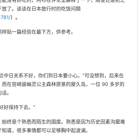
可能没有好吃的，阿布在评论里解释了一下，顺便还是把之
下放了。谈谈在日本旅行时的吃饭问题
2781/
）
。
照样贴一篇经验在最下方，供参考。
近中日关系不好，你们到日本要小心。”可没想到，后来在
而在宫崎骏幽灵公主森林原景的屋久岛，一位 90 多岁的
的话。
好好保持下去。”
，始终是个熟悉而陌生的国度。熟悉是因为历史因素沟壑难
才知道，很多事情都可以足够胸中起波澜。