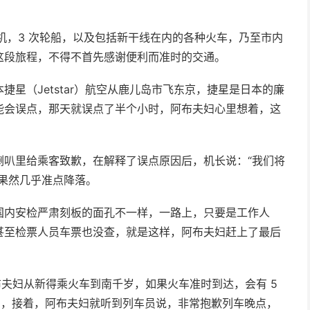
飞机，3 次轮船，以及包括新干线在内的各种火车，乃至市内
这段旅程，不得不首先感谢便利而准时的交通。
星（Jetstar）航空从鹿儿岛市飞东京，捷星是日本的廉
能会误点，那天就误点了半个小时，阿布夫妇心里想着，这
。
喇叭里给乘客致歉，在解释了误点原因后，机长说：“我们将
果然几乎准点降落。
国内安检严肃刻板的面孔不一样，一路上，只要是工作人
甚至检票人员车票也没查，就是这样，阿布夫妇赶上了最后
布夫妇从新得乘火车到南千岁，如果火车准时到达，会有 5
分钟，接着，阿布夫妇就听到列车员说，非常抱歉列车晚点，