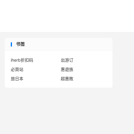

书签
iherb折扣码
出游订
必買站
惠遊族
旅日本
超惠敗