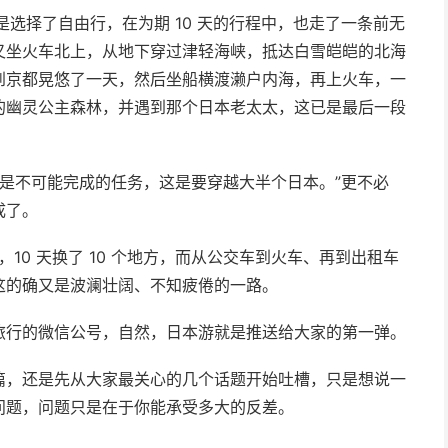
是选择了自由行，在为期 10 天的行程中，也走了一条前无
又坐火车北上，从地下穿过津轻海峡，抵达白雪皑皑的北海
到京都晃悠了一天，然后坐船横渡濑户内海，再上火车，一
的幽灵公主森林，并遇到那个日本老太太，这已是最后一段
这是不可能完成的任务，这是要穿越大半个日本。”更不必
成了。
，10 天换了 10 个地方，而从公交车到火车、再到出租车
这的确又是波澜壮阔、不知疲倦的一路。
旅行的微信公号，自然，日本游就是推送给大家的第一弹。
篇，还是先从大家最关心的几个话题开始吐槽，只是想说一
问题，问题只是在于你能承受多大的反差。