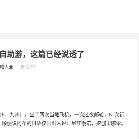
自助游，这篇已经说透了
略大全
评论(0)
，本州，九州），坐了两次当地飞机，一次过夜邮轮，N 次新
。顺便说阿布的日语仅限跟人说：尼红哦诺，挖伽里嘛伞。