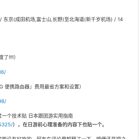
服务 / 东京(成田机场,富士山,长野)至北海道(新千岁机场) / 14
了!!!!）
16/
网『3G 便携路由器』费用最省方案和设置）
98/
一个技术贴 日本跟团游实用指南
5325/
）
，在日游前心理准备的内容下也贴一个。