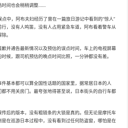
站时间也会稍稍调整……
误点中，阿布夫妇经历了曾在一篇旅日游记中看到的“惊人”
前行，没有人鸣笛，没有人占用紧急车道，阿布看着警车从
解除。
道歉并通告最新情况以及预估的误点时间，车上的电视屏幕
的时候，跟司机预估的晚点时间比照，一分钟都没有差。
事件基本都可以算全国性话题的国家里，据常居日本的人
门都不用关房门。最夸张地得甚至说，日本街头的自行车都
误传后的版本，没有粗链条的大锁是真的。但无论是摩托车
倒是在巡游日本过程中，没有看到过任何防盗窗，哪怕是在