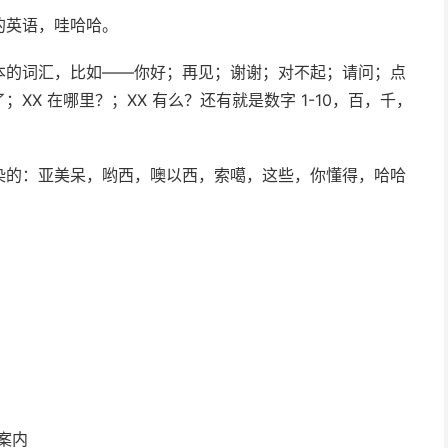
的英语，哇哈哈。
本的词汇，比如——你好；再见；谢谢；对不起；请问；点
X 在哪里？；XX 有么？还有就是数字 1-10，百，千，
染的：亚美呆，哟西，噢以西，索噶，这些，你懂得，哈哈
换案内