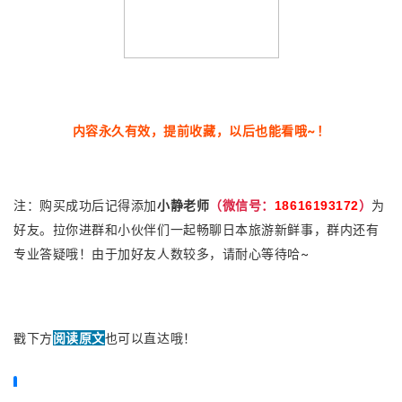
内容永久有效，提前收藏，以后也能看哦~！
注：购买成功后记得添加
小静老师
（微信号：
）
为
18616193172
好友。拉你进群和小伙伴们一起畅聊日本旅游新鲜事，群内还有
专业答疑哦！由于加好友人数较多，请耐心等待哈~
戳下方
阅读原文
也可以直达哦！