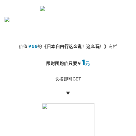
价值
￥59
的
《日本自由行这么说！这么玩！》
专栏
1
限时团购价只要￥
元
长按即可GET
▼