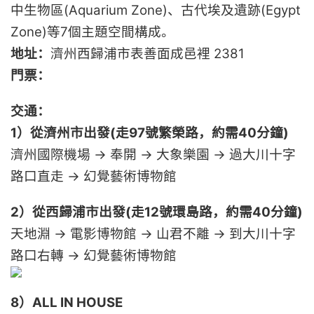
中生物區(Aquarium Zone)、古代埃及遺跡(Egypt
Zone)等7個主題空間構成。
地址：
濟州西歸浦市表善面成邑裡 2381
門票：
交通：
1）從濟州市出發(走97號繁榮路，約需40分鐘)
濟州國際機場 → 奉開 → 大象樂園 → 過大川十字
路口直走 → 幻覺藝術博物館
2）從西歸浦市出發(走12號環島路，約需40分鐘)
天地淵 → 電影博物館 → 山君不離 → 到大川十字
路口右轉 → 幻覺藝術博物館
8）ALL IN HOUSE