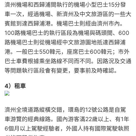
濟州機場和西歸浦間執行的機場小型巴士15分發
車一次，經過機場、新濟州及中文旅游區的一些大
賓館到達西歸浦港。機場巴士則經由濟州市內。
100路機場巴士的執行區段為機場與碼頭間、600
路機場巴士則從機場經中文旅游園地抵達西歸浦
港。一般巴士550韓元，座席巴士600韓元；市外
巴士車費根據乘坐路線不同而不同。因路況及交通
等問題執行區段會有變更，要事前及時確認。
4）租車
濟州全境道路縱橫交錯，環島的12號公路是自駕
車游覽的經典線路。國內游客滿22歲以上、有1年
6個月以上駕駛經驗者，外國人持有國際駕駛執照