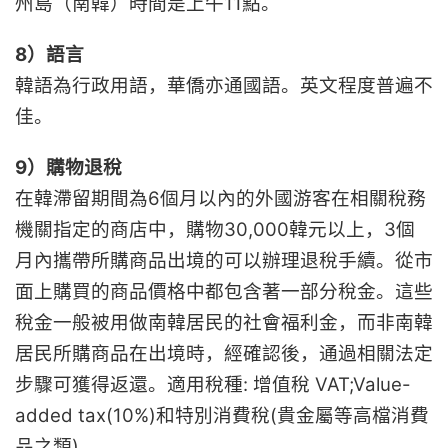
州島（南韓）時間是上午11點。
8）語言
韓語為行政用語，華僑亦通國語。英文程度普遍不
佳。
9）購物退稅
在韓滯留期間為6個月以內的外國游客在相關稅務
機關指定的商店中，購物30,000韓元以上，3個
月內攜帶所購商品出境的可以辦理退稅手續。從市
面上購買的商品價格中都包含著一部分稅金。這些
稅金一般被用做南韓居民的社會福利金，而非南韓
居民所購商品在出境時，經確認後，通過相關法定
步驟可獲得返還。適用稅種: 增值稅 VAT;Value-
added tax(10%)和特別消費稅(貴金屬等高檔消費
品之類)