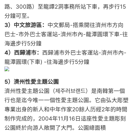
路、300路）至龍譚2洞事務所站下車，再步行15
分鐘可至。
3）中文旅游區：
中文郵局-搭乘開往濟州市方向
巴士-市外巴士客運站-濟州市內-龍潭圓環下車-往
海邊步行5分鐘
4）西歸浦市：
西歸浦市外巴士客運站-濟州市內-
龍潭圓環(下車) -往海邊步行5分鐘
5）濟州性愛主題公園
濟州性愛主題公園（제주러브랜드）是南韓第一個
行也是迄今唯一一個性愛主題公園。它由弘大彫塑
專業出身的新人和中年作家20餘人历經2年的時間
制作完成的，2004年11月16日這座性愛主題彫刻
公園終於向游人敞開了大門。公園總面積