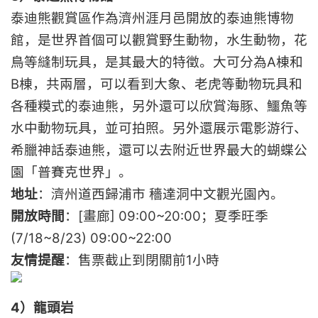
泰迪熊觀賞區作為濟州涯月邑開放的泰迪熊博物
館，是世界首個可以觀賞野生動物，水生動物，花
鳥等縫制玩具，是其最大的特徵。大可分為A棟和
B棟，共兩層，可以看到大象、老虎等動物玩具和
各種糢式的泰迪熊，另外還可以欣賞海豚、鱷魚等
水中動物玩具，並可拍照。另外還展示電影游行、
希臘神話泰迪熊，還可以去附近世界最大的蝴蝶公
園「普賽克世界」。
地址
：濟州道西歸浦市 穡達洞中文觀光園內。
開放時間
：[畫廊] 09:00~20:00；夏季旺季
(7/18~8/23) 09:00~22:00
友情提醒
：售票截止到閉關前1小時
4）龍頭岩