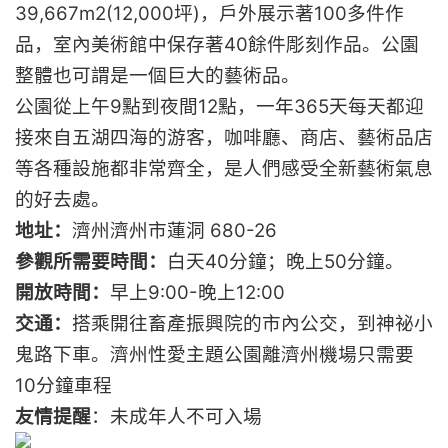
39,667m2(12,000坪)，戶外展示著100多件作
品，室內美術館中保存著40餘件彫刻作品。公園
整體也可謂是一個巨大的藝術品。
公園從上午9點到夜間12點，一年365天每天都迎
接來自五湖四海的游客，咖啡廳、商店、藝術品店
等各種設施都非常齊全，是人們感受全新藝術氣息
的好去處。
地址：
濟州濟州市蓮洞 680-26
參觀所需要時間：
白天40分鐘；晚上50分鐘。
開放時間：
早上9:00-晚上12:00
交通：
搭乘開往畜產振興院的市內公交，到神祕小
鬼路下車。濟州性愛主題公園離濟州機場只需要
10分鐘車程
友情提醒
：未成年人不可入場