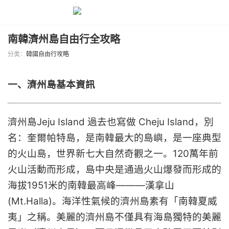
南韓濟州島自由行全攻略
分类：
韓國自由行攻略
一、濟州島基本資訊
濟州島Jeju Island 過去也寫做 Cheju Island，別
名：奎爾帕特島，是南韓最大的島嶼，是一座典型
的火山島，世界新七大自然奇觀之一。120萬年前
火山活動而形成，島中央是通過火山爆發而形成的
海拔1951米的南韓最高峰———漢拿山
(Mt.Halla)。海洋性氣候的濟州島素有「南韓夏威
夷」之稱。美麗的濟州島不僅具有海島獨特的美麗