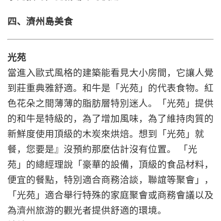
四、濟州島美食
光苑
當進入歐式風格的建築能看見大小房間，它讓人覺
到莊重典雅舒適。和牛是「光苑」的代表食物。紅
色花朵之間薄薄的脂肪層特別迷人。「光苑」提供
的和牛是特級的，為了增加風味，為了維持肉質的
新鮮度使用頂級的木炭來烘焙。想到「光苑」就
餐，您要是』沒預約那麼估計沒有位置。 「光
苑」的總經理說「豪華的設備，頂級的食品材料，
便宜的餐點，特別適合商務洽談，聯誼等聚會」，
「光苑」適合舉行特殊的家庭聚會或商務會議以及
為濟州旅游的觀光者提供舒適的環境。