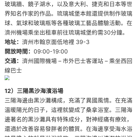
玻璃牆、鏡子湖水，以及意大利、捷克和日本等世
界知名作家的作品。琉璃城堡本館還提供制作玻璃
球、氣球和玻璃瓶等各種玻璃工藝品體驗活動。在
濟州機場乘坐出租車前往琉璃城堡約需30分鐘。
地址：
濟州市翰京面低地裡 39-3
開放時間：
09:00-19:00
交通：
濟州國際機場 – 市外巴士客運站 – 乘坐西回
線巴士
12）三陽黑沙海濱浴場
三陽海邊由黑沙灘構成，充滿了異國風情。在充滿
溫暖陽光的日子，這裡就變成了桑拿浴室。三陽海
邊著名的黑沙灘具有特殊成分，對神經痛有療效，
還適於改善容易發胖者的體質。在海邊享受海水浴