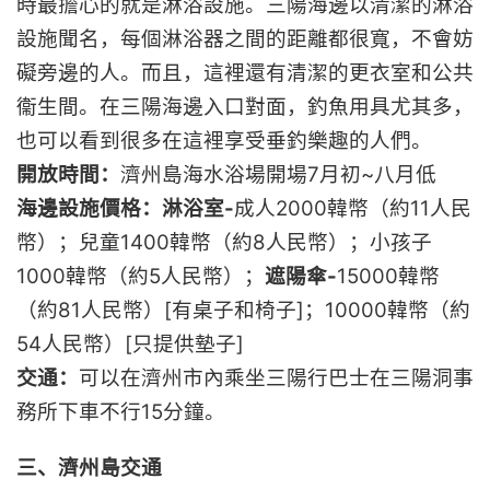
時最擔心的就是淋浴設施。三陽海邊以清潔的淋浴
設施聞名，每個淋浴器之間的距離都很寬，不會妨
礙旁邊的人。而且，這裡還有清潔的更衣室和公共
衞生間。在三陽海邊入口對面，釣魚用具尤其多，
也可以看到很多在這裡享受垂釣樂趣的人們。
開放時間：
濟州島海水浴場開場7月初~八月低
海邊設施價格：淋浴室-
成人2000韓幣（約11人民
幣）；兒童1400韓幣（約8人民幣）；小孩子
1000韓幣（約5人民幣）；
遮陽傘-
15000韓幣
（約81人民幣）[有桌子和椅子]；10000韓幣（約
54人民幣）[只提供墊子]
交通：
可以在濟州市內乘坐三陽行巴士在三陽洞事
務所下車不行15分鐘。
三、濟州島交通