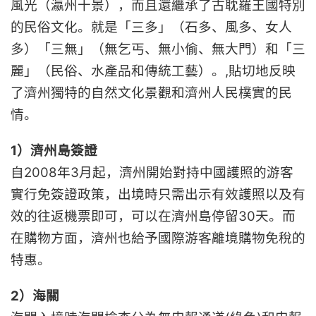
風光（瀛州十景），而且還繼承了古耽羅王國特別
的民俗文化。就是「三多」（石多、風多、女人
多）「三無」（無乞丐、無小偷、無大門）和「三
麗」（民俗、水產品和傳統工藝）。,貼切地反映
了濟州獨特的自然文化景觀和濟州人民樸實的民
情。
1）濟州島簽證
自2008年3月起，濟州開始對持中國護照的游客
實行免簽證政策，出境時只需出示有效護照以及有
效的往返機票即可，可以在濟州島停留30天。而
在購物方面，濟州也給予國際游客離境購物免稅的
特惠。
2）海關