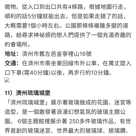
徵物。從入口到出口共有4條路，根據地圖行走，
順利的話5分鐘就能出去，但是如果走錯了的話，
大概需要1個小時左右。公園那條條複雜多變的道
路，給尋求神祕感的戀人們提供了一個充滿奇趣的
約會場所。
地址：
濟州市舊左邑金寧裡山16號
交通：
在濟州市乘坐東回線市外公車，在萬丈窟入
口下車(需40分鐘)以後，再步行約10分鐘。
11）濟州琉璃城堡
「濟州琉璃城堡」展示著玻璃做成的花園、迷宮等
造型，是一個散發著浪漫幻想氣氛的玻璃主題公
園。 6個主題館裡展示著 250多件玻璃作品，有世
界首創的玻璃迷宮、世界最大的玻璃球、玻璃鑽、