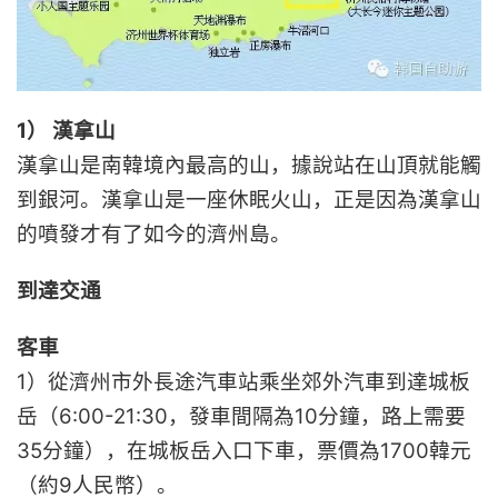
1） 漢拿山
漢拿山是南韓境內最高的山，據說站在山頂就能觸
到銀河。漢拿山是一座休眠火山，正是因為漢拿山
的噴發才有了如今的濟州島。
到達交通
客車
1）從濟州市外長途汽車站乘坐郊外汽車到達城板
岳（6:00-21:30，發車間隔為10分鐘，路上需要
35分鐘），在城板岳入口下車，票價為1700韓元
（約9人民幣）。