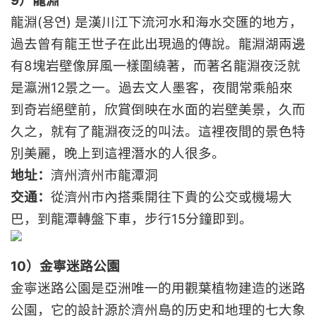
9）龍淵
龍淵(용연) 是漢川江下流河水和海水交匯的地方，
過去曾有龍王世子在此出現過的傳說。龍淵湖兩邊
有8塊岩壁像屏風一樣圍繞著，而著名龍淵夜泛就
是瀛洲12景之一。過去文人墨客，夜間常乘船來
到奇岩絕壁前，欣賞倒映在水面的岩壁美景，久而
久之，就有了龍淵夜泛的叫法。這裡夜間的景色特
別美麗，晚上到這裡潛水的人很多。
地址：
濟州濟州市龍潭洞
交通：
從濟州市內搭乘開往下貴的公交或機場大
巴，到龍潭轉盤下車，步行15分鐘即到。
10）金寧迷路公園
金寧迷路公園是亞洲唯一的用觀葉植物建造的迷路
公園，它的設計源於濟州島的历史和地理的七大象