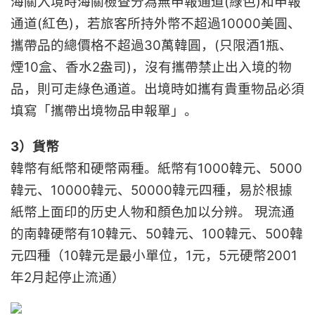
海關入境時海關檢查分為無申報通道(綠色)和申報
通道(紅色)，若旅客所持外幣不超過10000美圓、
攜帶品的總價格不超過30萬韓圓，(只限酒1瓶、
煙10盒、香水2盎司)，沒有攜帶禁止出入境的物
品，則可走綠色通道。出境時如攜有貴重物品必須
填寫「攜帶出境物品申報單」。
3）貨幣
韓幣有紙幣和硬幣兩種。紙幣有1000韓元、5000
韓元、10000韓元、50000韓元四種，易於根據
紙幣上面印的历史人物和顏色加以分辨。 現流通
的南韓硬幣有10韓元、50韓元、100韓元、500韓
元四種（10韓元是最小單位，1元，5元硬幣2001
年2月起停止流通）