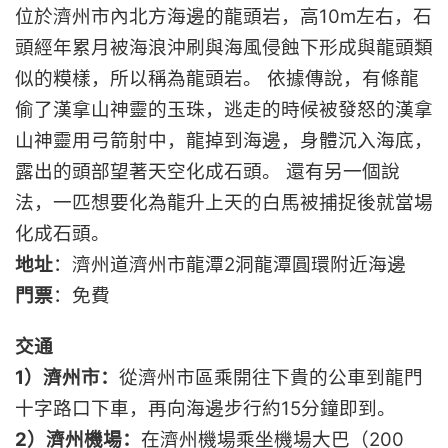
位於濟州市內北方海邊的龍頭岩，高10m左右，石
頭經年累月被海浪沖刷與海風侵蝕下形成與龍頭類
似的糢樣，所以稱為龍頭岩。 依據傳說，有條龍
偷了漢拿山神靈的玉珠，逃走的時候被發怒的漢拿
山神靈用弓箭射中，龍掉到海邊，身體沉入海底，
露出的頭部望著天空化成石頭。 還有另一個說
法，一匹想要化為龍升上天的白馬被捕捉後就當場
化成石頭。
地址
：濟州道濟州市龍潭2洞龍潭圓環附近海邊
門票
：免費
交通
1）濟州市：
從濟州市區乘開往下貴的公車到龍門
十字路口下車，再向海邊步行約15分鐘即到。
2）濟州機場：
在濟州機場乘坐機場大巴（200