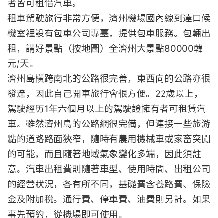
者皆可租借汽車。
租車駕駛旅行非常方便，濟州機場國內線到達口候
機室裡設有包車公司專臺，提供包車服務。包輛出
租，講好景點（按地圖）全濟州大景點80000韓
元/天。
濟州島橫跨南北的公路很完善，東西向的公路亦很
發達，因此自己開車旅行會很方便。22歲以上，
駕駛經历1年六個月以上的駕駛證擁有者可租賃汽
車。雖然濟州島的公路網很完備，但連接一些旅游
點的道路路面狹窄，隨時有農用機械車或家畜突闖
的可能，而且隨著地域氣象變化多端，因此須註
意。汽車出租費則隨著車型、使用時間、出租公司
的經營狀況，各有所不同，基礎費含養路費、保險
金及附加稅。通行費、停車費、油費則另計。如果
事先預約，從機場即可使用。