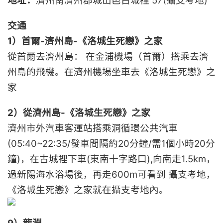
地址：
濟州南濟州郡城山邑古城裡 57(攝支考地)
交通
1）首爾-濟州島-《洛城生死戀》之家
從首爾去濟州島： 在金浦機場（首爾）搭乘去濟
州島的飛機。在濟州機場坐車去《洛城生死戀》之
家
2）從濟州島-《洛城生死戀》之家
濟州市外汽車客運站搭乘洞循環公共汽車
(05:40~22:35/發車間隔約20分鐘/需1個小時20分
鐘)，在古城裡下車(東南十字路口),向南走1.5km，
過新陽海水浴場後，再走600m可看到 攝支考地，
《洛城生死戀》之家就在攝支考地內。