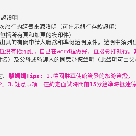
確認證明
這次旅行的經費來源證明（可出示銀行存款證明）
（包括所有頁和加頁的複印件）
位出具的有關申請人職務和準假證明原件。證明中須列
位沒有抬頭紙，自己在
word
裡做好，直接彩打就行。
姓名）及父母或監護人的同意赴德聲明（此聲明可由
付。
驢媽媽
Tips:
 1.
德國駐華使館簽發的旅游簽證，
少」
3.
註意事項：在約定面試時間前
15
分鐘準時抵達