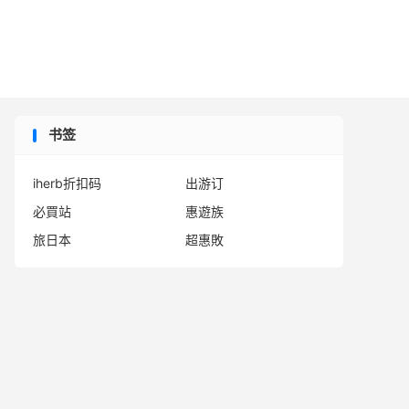

书签
iherb折扣码
出游订
必買站
惠遊族
旅日本
超惠敗