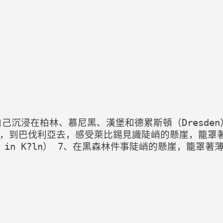
把自己沉浸在柏林、慕尼黑、漢堡和德累斯頓（Dresde
鎮，到巴伐利亞去，感受萊比錫見識陡峭的懸崖，籠罩
m in K?ln） 7、在黑森林件事陡峭的懸崖，籠