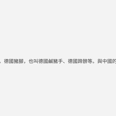
多。德國豬腳，也叫德國鹹豬手、德國蹄髈等。與中國