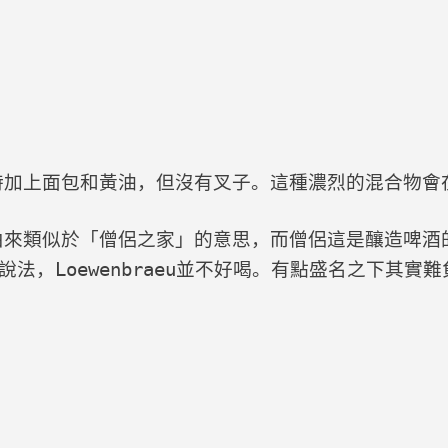
時加上面包和黃油，但沒有叉子。這種濃烈的混合物會
由來類似於「僧侶之家」的意思，而僧侶這是釀造啤酒
的說法，Loewenbraeu並不好喝。有點盛名之下其實