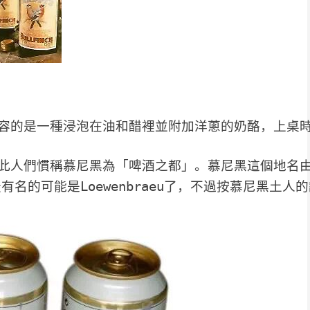
容的是一種浸泡在油和醋裡並附加洋蔥的奶酪，上桌
此人們慣稱慕尼黑為「啤酒之都」。慕尼黑這個地名
最有名的可能是
Loewenbraeu了，不過按慕尼黑土人