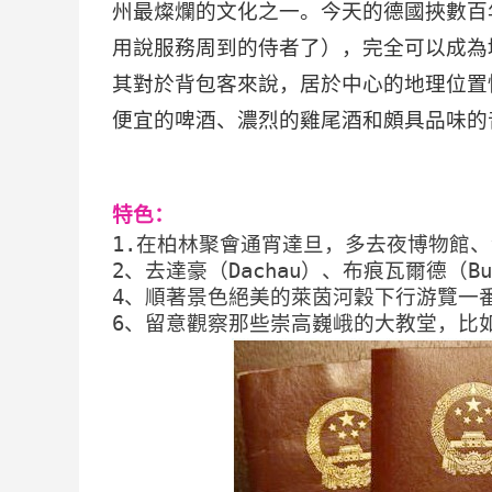
州最燦爛的文化之一。今天的德國挾數百
用說服務周到的侍者了），完全可以成為
其對於背包客來說，居於中心的地理位置
便宜的啤酒、濃烈的雞尾酒和頗具品味的
特色：
1.在柏林聚會通宵達旦，多去夜博物館
2、去達豪（Dachau）、布痕瓦爾德（
4、順著景色絕美的萊茵河穀下行游覽一
6、留意觀察那些崇高巍峨的大教堂，比如烏