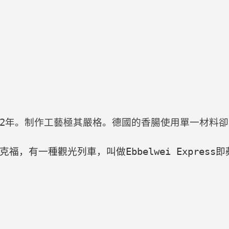
62年。制作工藝極其嚴格。德國的香腸使用單一材料
克福，有一種觀光列車，叫做
Ebbelwei Express
即