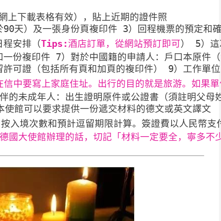
件和網上下載表格有效），貼上近期的證件照
90天）及一張身份頁複印件 3）回程機票的預定和
日程安排（
Tips:
酒店訂單，從網站預訂即可
） 5）
和一份複印件 7）對於中國籍的申請人：戶口本原件
留許可證（包括所有頁和加頁的複印件） 9）工作單
在信中要寫上家庭住址。出行的目的就是旅游。如果單
陪伴的未成年人：出生證明原件或公證書（須註明父母
）本使館可以要求提供一份遞交材料的德文或英文譯文
等，按入境次數和預計逗留期限計算。簽證費以人民幣支
德國大使館辦理的話，切記「材料一定要全，寧多不