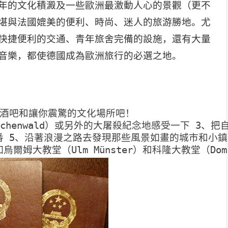
年的文化積澱及一些歐洲最激動人心的景觀（更不
堪與法國媲美的便利、時尚、迷人的旅游勝地。尤
快捷便利的交通、青年旅舍完備的設施，還有大量
音樂，都使德國成為歐洲旅行的必選之地。
、酒吧和讓你震驚的文化場所吧！
Buchenwald）或另外的大屠殺紀念地感受一下 3、
番 5、沿著浪漫之路去發現那些風景如畫的城市和小
爾姆大教堂（Ulm Münster）和科隆大教堂（Do