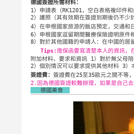
德國簽證所需材料：
1）申請表（RK1201，空白表格複印
2）護照（其有效期在簽證到期後仍不少於
4）在申根國家旅游的飯店預定，交通和
6）申根國家逗留期間醫療保險證明原件
8）對於其他國籍的申請人：在中國的居
Tips:
擔保函要寫清楚本人的資訊，
附加材料、要求和資訊 1）對於無父母
2）個別情況可以要求提供其他材料 3
簽證費：
簽證費在25至35歐元之間不
2.
因為德國簽證較難辦理，如果是自己去
   德國美食  