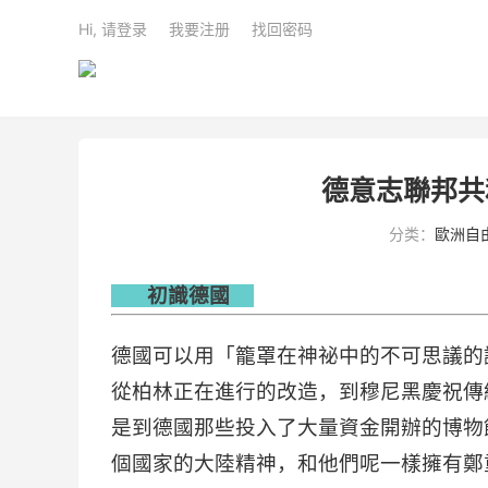
Hi, 请登录
我要注册
找回密码
德意志聯邦共
分类：
歐洲自
   初識德國  
德國可以用「籠罩在神祕中的不可思議的
從柏林正在進行的改造，到穆尼黑慶祝傳
是到德國那些投入了大量資金開辦的博物
個國家的大陸精神，和他們呢一樣擁有鄭