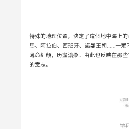
多
特殊的地理位置，決定了這個地中海上的
馬、阿拉伯、西班牙、諾曼王朝……一眾
薄命紅顏，历盡滄桑。由此也反映在那些
的意志。
禮