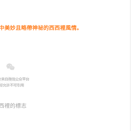
中美妙且略帶神祕的西西裡風情。
西裡的標志