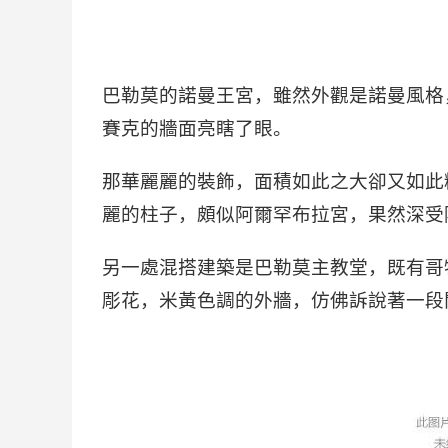
巴勒莫的諾曼王宮，雖然外觀是諾曼風格
賽克的牆面亮瞎了眼。
那華麗麗的裝飾，面積如此之大卻又如此
麗的柱子，頗似阿爾罕布拉宮，果然深受
另一處混搭建築是巴勒莫主教堂，既有哥
彫花，米黃色調的外牆，仿佛訴說著一段