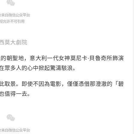
西莫大劇院
的朝聖地，意大利一代女神莫尼卡·貝魯奇所飾演
在眾多人的心中掀起驚濤駭浪。
此取景。即使不因為電影，僅僅憑借那澄澈的「碧
也值得一去。