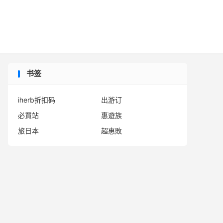

书签
iherb折扣码
出游订
必買站
惠遊族
旅日本
超惠敗