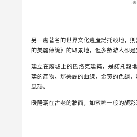
另一處著名的世界文化遺產諾托穀地，則
的美麗傳說》的取景地，但多數游人卻是
建立在廢墟上的巴洛克建築，是諾托穀地
建的產物。那美麗的曲線，金黃的色調，
風韻。
暖陽灑在古老的牆面，如蜜糖一般的顏彩