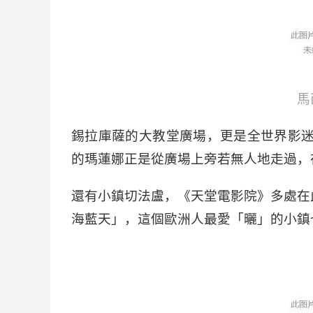
馬
錫拉庫薩的大教堂廣場，更是全世界影迷
的瑪蓮娜正是從廣場上旁若無人地走過，
還有小鎮切法盧，《天堂電影院》多處在
海藍天」，這個歐洲人最愛「曬」的小鎮