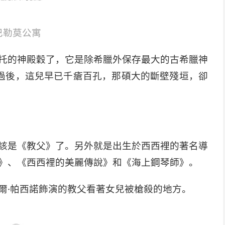
巴勒莫公寓
托的神殿穀了，它是除希臘外保存最大的古希臘神
過後，這兒早已千瘡百孔，那碩大的斷壁殘垣，卻
尋電影的足跡
該是《教父》了。另外就是出生於西西裡的著名導
》、《西西裡的美麗傳說》和《海上鋼琴師》。
爾·帕西諾飾演的教父看著女兒被槍殺的地方。