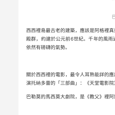
西西裡島最古老的建築，應該是阿格裡真
殿群，約建於公元前6世紀。千年的風雨
依然有磅礴的氣勢。
追
關於西西裡的電影，最令人耳熟能詳的應
演托納多雷的「三部曲」：《天堂電影院
巴勒莫的馬西莫大劇院，是《教父》裡阿