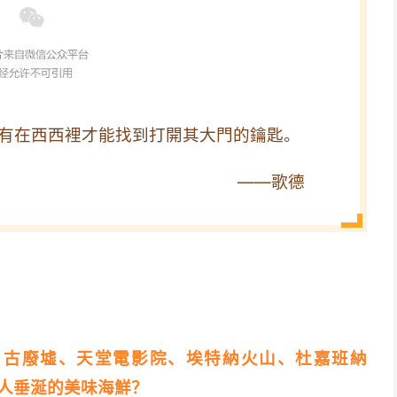
有在西西裡才能找到打開其大門的鑰匙。
——歌德
、古廢墟、天堂電影院、埃特納火山、杜嘉班納
是令人垂涎的美味海鮮？