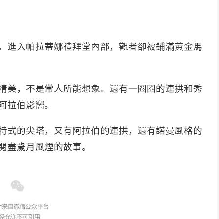
，進入帕拉蒂娜禮拜堂內部，觀者卻被鋪滿黃金馬
精美，不是常人所能想象。還有一圈圈的連拱和秀
阿拉伯影嚮。
特式的尖塔，又有阿拉伯的連拱，還有諾曼風格的
閱盡歲月風煙的故事。