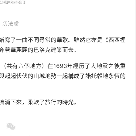
切法盧
譜寫了一曲不同尋常的華歌。雖然它亦是《西西裡
奔著華麗麗的巴洛克建築而去。
（共有六個地方）在1693年經历了大地震之後重
與起起伏伏的山城地勢一起構成了諾托穀地永恆的
流淌下來，柔軟了旅行的時光。