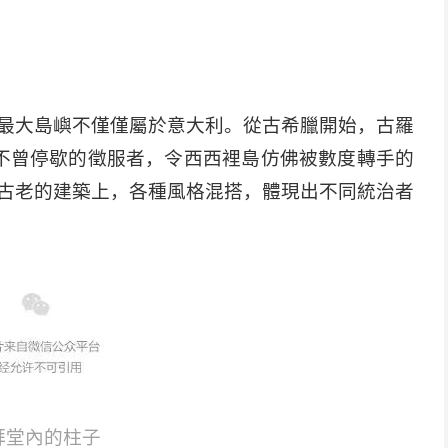
種文明的影嚮
最大島嶼不僅僅屬於意大利。從古希臘開始，古羅
不曾停歇的徵服者，令西西裡島仿佛被數度轉手的
古老的建築上，各種風格混搭，體現出不同統治者
拜堂內的柱子