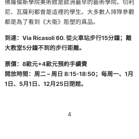
佛羅倫斯學院美術館是歐洲最早的藝術學院。切利
尼、瓦薩利都曾是這裡的學生。大多數人排隊參觀
都是為了看到《大衞》彫塑的真品。
到達：Via Ricasoli 60. 從火車站步行15分鐘；離
大教堂5分鐘不到的步行距離。
票價：8歐元+4歐元預約手續費
開放時間：周二 – 周日 8:15-18:50；每周一、1月
1日、5月1日、12月25日閉館。
4