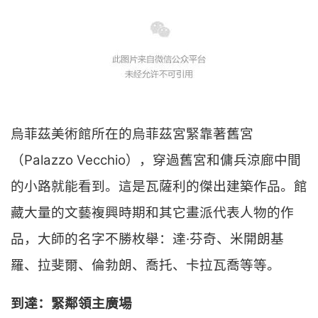
烏菲茲美術館所在的烏菲茲宮緊靠著舊宮
（Palazzo Vecchio），穿過舊宮和傭兵涼廊中間
的小路就能看到。這是瓦薩利的傑出建築作品。館
藏大量的文藝複興時期和其它畫派代表人物的作
品，大師的名字不勝枚舉：達·芬奇、米開朗基
羅、拉斐爾、倫勃朗、喬托、卡拉瓦喬等等。
到達：緊鄰領主廣場