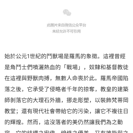
始於公元1世紀的鬥獸場是羅馬的象徵。這裡曾經
是角鬥士們噴灑熱血的「戰場」，奴隸和基督教徒
在這裡與野獸肉搏，無數人命喪於此。羅馬帝國陷
落之後，它承受了侵略者千年的掠奪，教皇的建築
師剝落它的大理石外牆，挪走彫塑，以裝飾梵蒂岡
教堂；還有現代社會帶給它的污染，讓它不複往日
的輝煌。然而，這沒落者的美仍然讓我們為之動