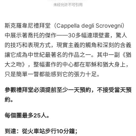
斯克羅韋尼禮拜堂（
Cappella degli Scrovegni
）
中展示著喬托的傑作——30多幅連環壁畫，驚人
的技巧和表現方式，現實主義的觸角和深刻的含義
讓它成為中世紀最著名的作品之一。其中一副《猶
大之吻》，整幅畫作的中心都在耶穌和猶大身上，
只是簡單一瞥都能感到它的張力十足。
參觀禮拜堂必須提前至少一天預約，不接受當天預
約。
每個團最多25人。
到達：從火車站
步行10分鐘；