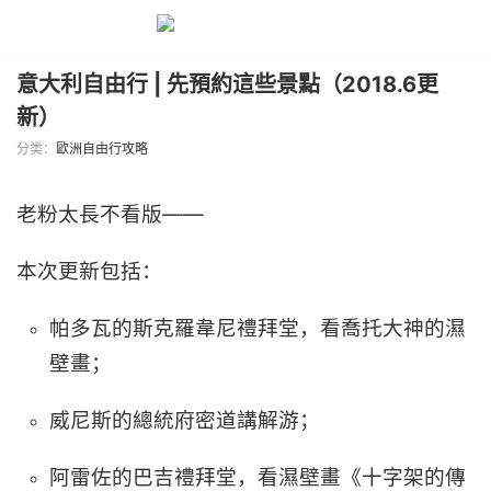
意大利自由行 | 先預約這些景點（2018.6更
新）
分类：
歐洲自由行攻略
老粉太長不看版——
本次更新包括：
帕多瓦的斯克羅韋尼禮拜堂，看喬托大神的濕
壁畫；
威尼斯的總統府密道講解游；
阿雷佐的巴吉禮拜堂，看
濕壁畫《十字架的傳