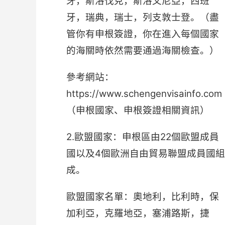
牙，斯洛伐克，斯洛文尼亞，西班
牙，瑞典，瑞士，列支敦士登。（盡
管你有申根簽證，你在進入每個國家
的海關時依然需要通過海關檢查。）
參考網站：
https://www.schengenvisainfo.com
（申根國家、申根簽證相關資訊）
2.歐盟國家：申根區由22個歐盟成員
國以及4個歐洲自由貿易聯盟成員國組
成。
歐盟國家名單：奧地利，比利時，保
加利亞，克羅地亞，塞浦路斯，捷