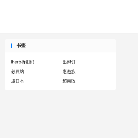

书签
iherb折扣码
出游订
必買站
惠遊族
旅日本
超惠敗