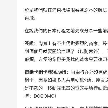
於是我們就在浦東機場眼看著原本的航班
再飛。
在說我們的日本行程之前先來分享一些前
簽證
：淘寶上有不少
代辦簽證
的商家，操
到倆個月就要開始辦理了（以防意外）。
麻煩
，方便的像橙子我找的這家只要複印
電話卡網卡/移動wi
f
i
：自由行在外沒有網
網卡，因為如果多人共用wifi的話，朋
是不夠的，移動充電器的電既要給行動電話
準：DOCOMO）