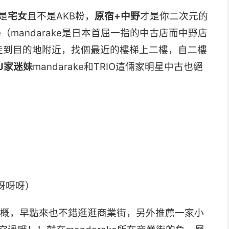
是
宅女
且不是AKB粉，
原宿+中野
才是你二次元的
e（mandarake是日本首屈一指的中古店而中野店
街走到目的地附近，找個最近的樓梯上二樓，自二樓
J家迷妹
mandarake和TRIO這倆家明星中古也絕
呀呀呀）
1點大概，早點來也不錯逛逛商業街，另外推薦一家小