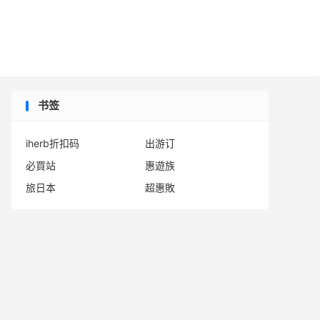

书签
iherb折扣码
出游订
必買站
惠遊族
旅日本
超惠敗