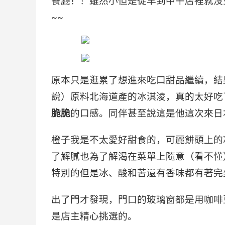
餐廳！！雖然小但是從早到中午店裡就沒空
~~
原本只是逛累了想進來吃口甜品繼續，結
說）原料北海道產的冰淇淩，真的太好吃
脆脆
的口感。同伴甚至說這是他這次來日
橙子我是不太愛好甜食的，可麗餅頭上的
了解膩也為了解渴在菜單上隨意（看不懂）點
特別的但是冰、酸和苦還有香味都有著完
出了門才發現，門口的玻璃窗都是用咖啡
是店主精心挑選的。