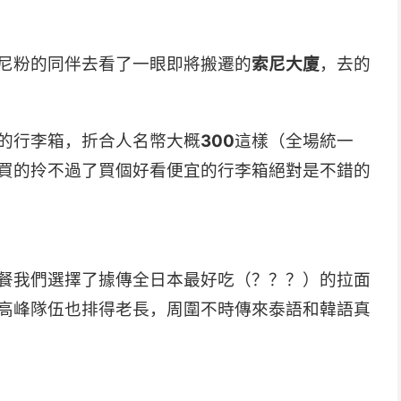
尼粉的同伴去看了一眼即將搬遷的
索尼大廈
，去的
的行李箱，折合人名幣大概
300
這樣（全場統一
買的拎不過了買個好看便宜的行李箱絕對是不錯的
餐我們選擇了據傳全日本最好吃（？？？）的拉面
高峰隊伍也排得老長，周圍不時傳來泰語和韓語真