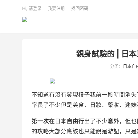
Hi, 请登录
我要注册
找回密码
親身試驗的 | 
分类：
日本自
不知道有沒有發現橙子我前一段時間消失
率長了不少但是美食、日妝、藥妝、迷妹
第一次
在日本
自由行
出了不少
意外
，但也
的攻略大部分應該也只能說是游記，只是