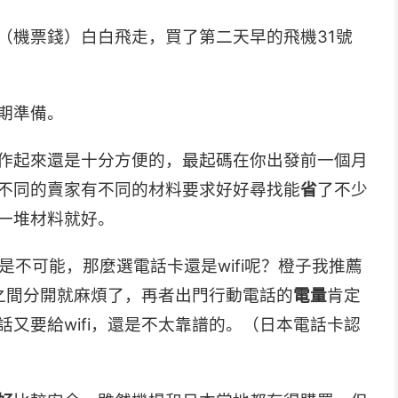
（機票錢）白白飛走，買了第二天早的飛機31號
期準備。
作起來還是十分方便的，最起碼在你出發前一個月
不同的賣家有不同的材料要求好好尋找能
省
了不少
一堆材料就好。
是不可能，那麼選電話卡還是wifi呢？橙子我推薦
友之間分開就麻煩了，再者出門行動電話的
電量
肯定
又要給wifi，還是不太靠譜的。（日本電話卡認