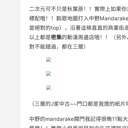
二次元可不只是秋葉原！！實際上如果你
標配哦！！穀歌地圖打入中野Mandarak
是絕對的top），沿著這條直直的商業
以上都是
密集
的動漫周邊店哦！！（另外
對不能錯過，都在三層）
（三層的J家中古~~門口都是我擔的紙片
中野的mandarake開門我記得很晚1