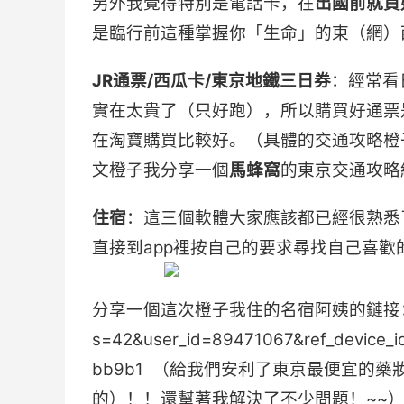
另外我覺得特別是電話卡，在
出國前就買
是臨行前這種掌握你「生命」的東（網）
JR通票/西瓜卡/東京地鐵三日券
：經常看
實在太貴了（只好跑），所以購買好通票
在淘寶購買比較好。（具體的交通攻略橙
文橙子我分享一個
馬蜂窩
的東京交通攻略
住宿
：這三個軟體大家應該都已經很熟悉
直接到app裡按自己的要求尋找自己喜歡
分享一個這次橙子我住的名宿阿姨的鏈接：https:/
s=42&user_id=89471067&ref_device
bb9b1 （給我們安利了東京最便宜的
的）！！還幫著我解決了不少問題！~~