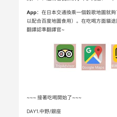
App
：在日本交通換乘一個穀歌地圖就夠
以配合百度地圖食用）。在吃喝方面貓途
翻譯認準翻譯官~
~~~ 接著吃喝開始了~~~
DAY1.中野/銀座