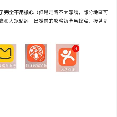
了
完全不用擔心
（但是走路不太靠譜，部分地區可
鷹和大眾點評，出發前的攻略認準馬蜂窩，接著是