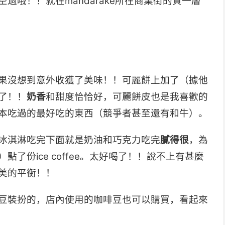
過哦！！就在mandarake所在商業街的負一層
果沒想到意外收獲了美味！！可麗餅上加了（據他
了！！
奶香
和甜度恰恰好，可麗餅皮也是我喜歡的
本吃過的最好吃的東西（競爭者甚至還有和牛）。
冰淇淋吃完下面就是奶油和巧克力吃完
膩得很
，為
了份ice coffee。太好喝了！！說不上有甚麼
美的平衡！！
豆裝扮的，店內使用的咖啡豆也可以購買，看起來