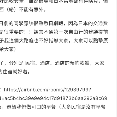
好
比較安全，雖然機場和日本當地都有得購買，但
西（絡）不能有意外。
日劇的同學應該很熟悉
日劇跑
，因為日本的交通費
是很重要的！！語言不通第一次自由行的建議提前
子我這個大路癡也不好指導大家，大家可以點擊原
給大家）
了，分別是 民宿、酒店、酒店的預約軟體，大家
的住宿就好啦。
/airbnb.com/rooms/12939799?
_id=ac5b4bc39e9e94c17d91873b6aa292a8c69
藥妝，還給我們做可口的早餐（大多民宿是沒有早餐
）