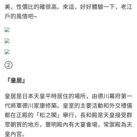
美，性價比的確很高。來這，好好體驗一下，老江
戶的風情吧~
②
『皇居』
皇居是日本天皇平時居住的場所，由德川幕府第一
代將軍德川家康修築。皇室的主要活動和外交禮儀
都在正殿的「松之閣」舉行，長和殿是天皇接受群
眾朝賀的地方，豐明殿內有大宴會場，常禦殿為天
皇內宮。