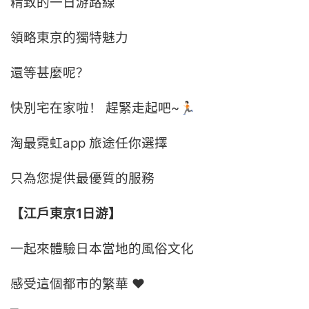
精致的一日游路線
領略東京的獨特魅力
還等甚麼呢？
快別宅在家啦！ 趕緊走起吧~🏃🏻
淘最霓虹app 旅途任你選擇
只為您提供最優質的服務
【江戶東京1日游】
一起來體驗日本當地的風俗文化
感受這個都市的繁華 ❤️