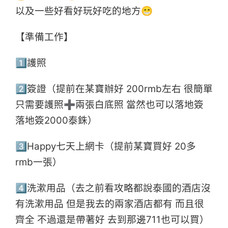
以及一些好看好玩好吃的地方😁
【準備工作】
1⃣護照
2⃣簽證（提前在某寶辦好 200rmb左右 很簡單
只需要護照➕兩張白底照 當然也可以落地簽
落地簽2000泰銖）
3⃣Happy七天上網卡（提前某寶買好 20多
rmb一張）
4⃣洗漱用品（去之前看攻略都說泰國的酒店沒
有洗漱用品 但是我去的兩家酒店都有 而且很
齊全 不過還是帶著好 去到那邊711也可以買）