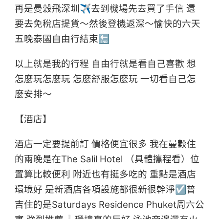
再是曼穀飛深圳✈去到機場先去買了手信 還
要去免稅店提貨～然後登機返深～愉快的六天
五晚泰國自由行結束🔚
以上就是我的行程 自由行就是看自己喜歡 想
怎麼玩怎麼玩 怎麼舒服怎麼玩 一切看自己怎
麼安排～
【酒店】
酒店一定要提前訂 價格便宜很多 我在曼穀住
的兩晚是在The Salil Hotel （具體攜程看）位
置算比較便利 附近也有挺多吃的 重點是酒店
環境好 是新酒店各項設施都很新很幹淨☑普
吉住的是Saturdays Residence Phuket周六公