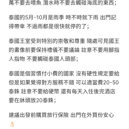
萬不要去喂魚 潛水時不要去觸碰海底的東西；
泰國的5月-10月是雨季 時不時就下雨 出門記
得帶傘 不過雨都是很快就停的了；
泰國王室受到特別的崇敬和尊重 隨處可見國王
的畫像前要保持禮儀不要議論 註意不要用腳指
人指物 不要觸碰泰國人頭部；
泰國是個習慣付小費的國家 沒有硬性規定要給
但是如果覺得對方服務不錯 可以適當費20-50
泰銖 註意不要給硬幣 還有每天入住後完酒店
要在牀頭放20泰銖；
建議出發前購買旅行保險 出門在外買份安心
👌🏻