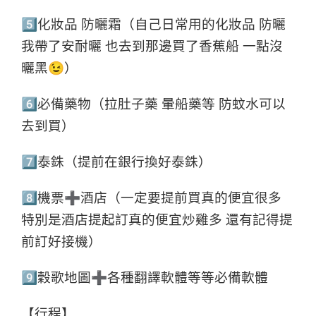
5⃣化妝品 防曬霜（自己日常用的化妝品 防曬
我帶了安耐曬 也去到那邊買了香蕉船 一點沒
曬黑😉）
6⃣必備藥物（拉肚子藥 暈船藥等 防蚊水可以
去到買）
7⃣泰銖（提前在銀行換好泰銖）
8⃣機票➕酒店（一定要提前買真的便宜很多
特別是酒店提起訂真的便宜炒雞多 還有記得提
前訂好接機）
9⃣穀歌地圖➕各種翻譯軟體等等必備軟體
【行程】