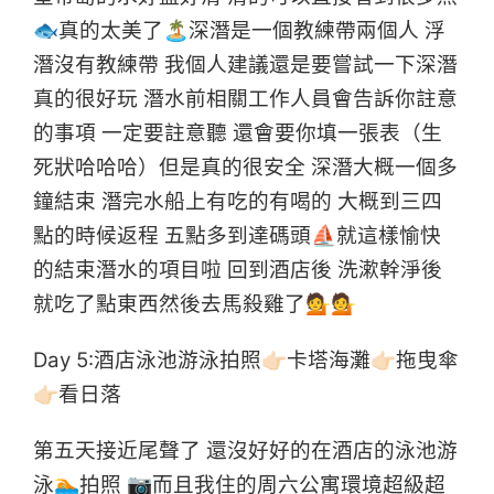
🐟真的太美了🏝深潛是一個教練帶兩個人 浮
潛沒有教練帶 我個人建議還是要嘗試一下深潛
真的很好玩 潛水前相關工作人員會告訴你註意
的事項 一定要註意聽 還會要你填一張表（生
死狀哈哈哈）但是真的很安全 深潛大概一個多
鐘結束 潛完水船上有吃的有喝的 大概到三四
點的時候返程 五點多到達碼頭⛵就這樣愉快
的結束潛水的項目啦 回到酒店後 洗漱幹淨後
就吃了點東西然後去馬殺雞了💁💁
Day 5:酒店泳池游泳拍照👉🏻卡塔海灘👉🏻拖曳傘
👉🏻看日落
第五天接近尾聲了 還沒好好的在酒店的泳池游
泳🏊拍照 📷而且我住的周六公寓環境超級超