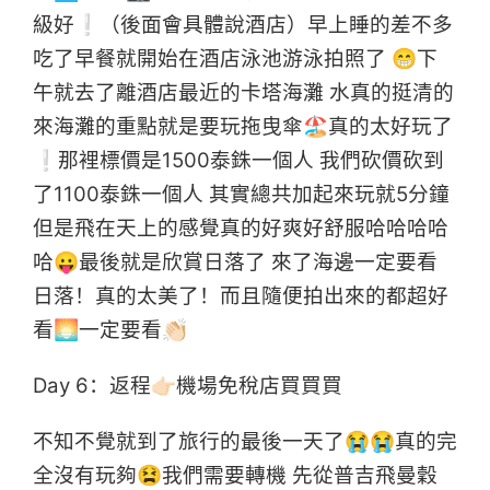
級好❕（後面會具體說酒店）早上睡的差不多
吃了早餐就開始在酒店泳池游泳拍照了 😁下
午就去了離酒店最近的卡塔海灘 水真的挺清的
來海灘的重點就是要玩拖曳傘🏖真的太好玩了
❕那裡標價是1500泰銖一個人 我們砍價砍到
了1100泰銖一個人 其實總共加起來玩就5分鐘
但是飛在天上的感覺真的好爽好舒服哈哈哈哈
哈😛最後就是欣賞日落了 來了海邊一定要看
日落！真的太美了！而且隨便拍出來的都超好
看🌅一定要看👏🏻
Day 6：返程👉🏻機場免稅店買買買
不知不覺就到了旅行的最後一天了😭😭真的完
全沒有玩夠😫我們需要轉機 先從普吉飛曼穀