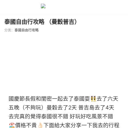
泰國自由行攻略 （曼穀普吉）
分类：
泰國自由行攻略
國慶節長假和閨密一起去了泰國耍👯去了六天
五晚（不夠玩）曼穀去了2天 普吉島去了4天
去完真的覺得泰國很不錯 好玩好吃風景不錯
🏖價格不貴👌🏻下面給大家分享一下我去的行程