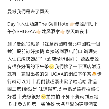
曼穀我們是去了兩天
Day 1:入住酒店The Salil Hotel👉🏻曼穀網紅下
午茶SHUGAA👉🏻建興酒家👉🏻摩天輪夜市
到了曼穀12點多（註意泰國時間比中國晚一個
鐘）提前訂好接機 直接送到酒店門口 辦理完
入住已經快2點了（酒店環境很好 ）聽說曼穀
有很多好看的下午茶🌝我們搜了一下酒店附近
就有一家很出名的SHUGAA的網紅下午茶🍮步
行就可以到❕我們就趕緊出發了哈哈哈 甜品
圖二第1張就是 味道還可以 重點是這裡拍照很
好看❕光線很好🌝拍拍拍 不知不覺就到五點
多 出發去吃第一頓晚餐 大名鼎鼎的建興酒家