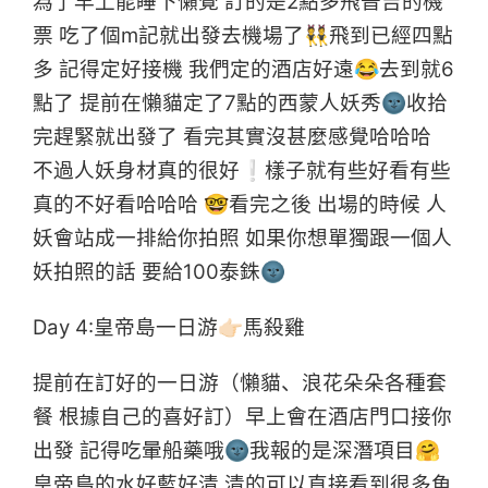
為了早上能睡下懶覺 訂的是2點多飛普吉的機
票 吃了個m記就出發去機場了👯飛到已經四點
多 記得定好接機 我們定的酒店好遠😂去到就6
點了 提前在懶貓定了7點的西蒙人妖秀🌚收拾
完趕緊就出發了 看完其實沒甚麼感覺哈哈哈
不過人妖身材真的很好❕樣子就有些好看有些
真的不好看哈哈哈 🤓看完之後 出場的時候 人
妖會站成一排給你拍照 如果你想單獨跟一個人
妖拍照的話 要給100泰銖🌚
Day 4:皇帝島一日游👉🏻馬殺雞
提前在訂好的一日游（懶貓、浪花朵朵各種套
餐 根據自己的喜好訂）早上會在酒店門口接你
出發 記得吃暈船藥哦🌚我報的是深潛項目🤗
皇帝島的水好藍好清 清的可以直接看到很多魚