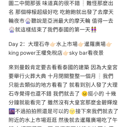
圖二中間那張 味道真的很不錯❕難怪那麼出
名 那個檸檬超級好吃 吃飽飽就出發了去摩天
輪夜市🎡聽說是亞洲最大的摩天輪 值得一去
🎡就這樣結束了我們泰國的第一天👭
Day 2：大理石寺👉🏻水上市場👉🏻暹羅廣場👉🏻
king power王權免稅店👉🏻sky bar看夜景
來到曼穀肯定要去看看泰國的建築 因為大皇宮
要舉行火葬大典 十月閉關整整一個月❕我們
只能去類似的地方看看了 就看到別人發了大理
石寺覺得也還不錯 我們就去了 😐挺小的 十幾
分鐘就能看完了 雖然沒有大皇宮那麼金碧輝煌
🌆不過拍拍照還是可以的🌝接下來我們就去了
附近的水上市場逛逛 然後就去暹羅廣場吃了午