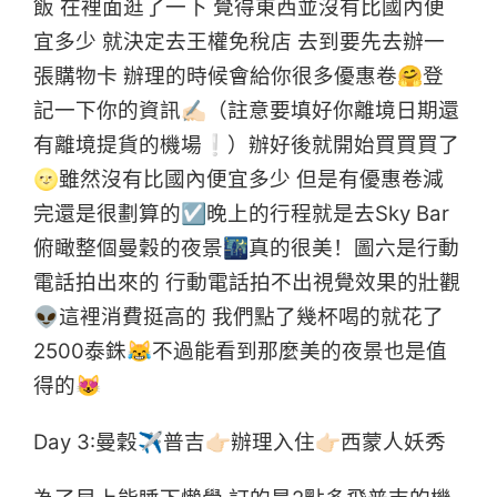
飯 在裡面逛了一下 覺得東西並沒有比國內便
宜多少 就決定去王權免稅店 去到要先去辦一
張購物卡 辦理的時候會給你很多優惠卷🤗登
記一下你的資訊✍🏻（註意要填好你離境日期還
有離境提貨的機場❕）辦好後就開始買買買了
🌝雖然沒有比國內便宜多少 但是有優惠卷減
完還是很劃算的☑晚上的行程就是去Sky Bar
俯瞰整個曼穀的夜景🌃真的很美！圖六是行動
電話拍出來的 行動電話拍不出視覺效果的壯觀
👽這裡消費挺高的 我們點了幾杯喝的就花了
2500泰銖😹不過能看到那麼美的夜景也是值
得的😻
Day 3:曼穀✈普吉👉🏻辦理入住👉🏻西蒙人妖秀