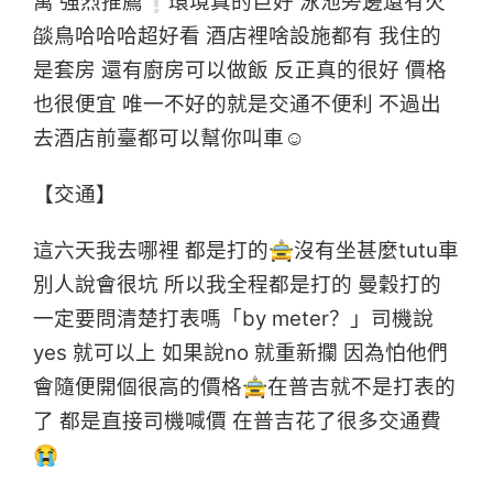
寓 強烈推薦❕環境真的巨好 泳池旁邊還有火
燄鳥哈哈哈超好看 酒店裡啥設施都有 我住的
是套房 還有廚房可以做飯 反正真的很好 價格
也很便宜 唯一不好的就是交通不便利 不過出
去酒店前臺都可以幫你叫車☺
【交通】
這六天我去哪裡 都是打的🚖沒有坐甚麼tutu車
別人說會很坑 所以我全程都是打的 曼穀打的
一定要問清楚打表嗎「by meter？」司機說
yes 就可以上 如果說no 就重新攔 因為怕他們
會隨便開個很高的價格🚖在普吉就不是打表的
了 都是直接司機喊價 在普吉花了很多交通費
😭