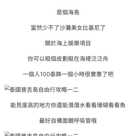
是個海島
當然少不了沙灘美女比基尼了
關於海上娛樂項目
你可以租個皮劃艇在海裡泛泛舟
一個人100泰銖一個小時很實惠了吧
能見度高的地方你還能潛潛水看看珊瑚看看魚
最好自備面鏡呼吸管哦