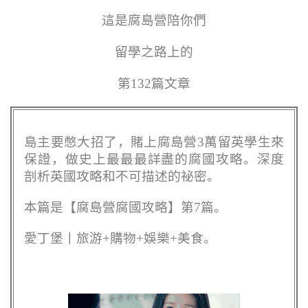
這是腐島營陪你們
留學之路上的
第132篇文章
島主要憋大招了，賭上腐島營3萬留英學生來
保證，做史上最最最詳盡的腐國攻略。深度
剖析英國攻略和不可描述的祕密。
本篇是【腐島營腐國攻略】第7篇。
愛丁堡丨旅游+購物+娛樂+美食。