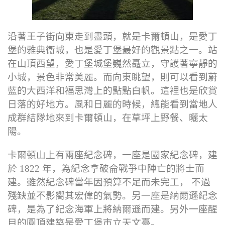
沿著王子街向東走到盡頭，就是卡爾頓山，是愛丁
堡的雅典衞城，也是愛丁堡最好的觀景點之一。站
在山頂西望，愛丁堡城堡巍然矗立，守護著寧靜的
小城，景色非常美麗。而向東眺望，則可以看到蔚
藍的大西洋和福思灣上的點點白帆。這裡也是欣賞
日落的好地方。風和日麗的時候，總能看到當地人
成群結隊地來到卡爾頓山，在草坪上野餐、曬太
陽。
卡爾頓山上有兩座紀念碑，一座是國家紀念碑，建
於 1822 年，為紀念拿破侖戰爭中陣亡的將士而
建。雖然紀念碑當年因預算不足而未完工， 不過
殘缺並不影嚮其宏偉的氣勢。另一座是納爾遜紀念
碑，是為了紀念海軍上將納爾遜而建。另外一座醒
目的圓頂建築是愛丁堡市立天文臺。