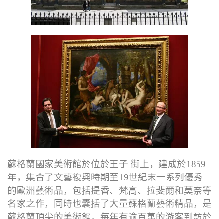
蘇格蘭國家美術館於位於王子 街上，建成於1859
年，集合了文藝複興時期至19世紀末一系列優秀
的歐洲藝術品，包括提香、梵高、拉斐爾和莫奈等
名家之作，同時也囊括了大量蘇格蘭藝術精品，是
蘇格蘭頂尖的美術館，每年有逾百萬的游客到訪於