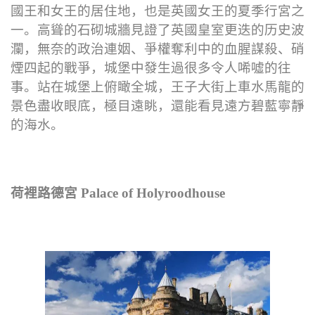
國王和女王的居住地，也是英國女王的夏季行宮之
一。高聳的石砌城牆見證了英國皇室更迭的历史波
瀾，無奈的政治連姻、爭權奪利中的血腥謀殺、硝
煙四起的戰爭，城堡中發生過很多令人唏噓的往
事。站在城堡上俯瞰全城，王子大街上車水馬龍的
景色盡收眼底，極目遠眺，還能看見遠方碧藍寧靜
的海水。
荷裡路德宮 Palace of Holyroodhouse