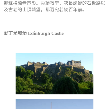
部蘇格蘭老電影。尖頂教堂、狹長蜿蜒的石板路以
及古老的山頂城堡，都還宛若幾百年前。
愛丁堡城堡 Edinburgh Castle