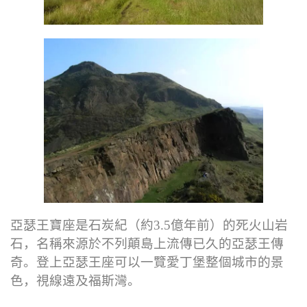
亞瑟王寶座是石炭紀（約3.5億年前）的死火山岩
石，名稱來源於不列顛島上流傳已久的亞瑟王傳
奇。登上亞瑟王座可以一覽愛丁堡整個城市的景
色，視線遠及福斯灣。