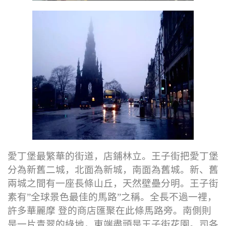
愛丁堡最繁華的街道，店鋪林立。王子街把愛丁堡
分為新舊二城，北面為新城，南面為舊城。新、舊
兩城之間有一座長條山丘，天然壁壘分明。王子街
素有”全球景色最佳的馬路”之稱。全長不過一裡，
許多華麗摩 登的商店匯聚在此條馬路旁。南側則
是一片青翠的綠地，東端盡頭是王子街花園。司各